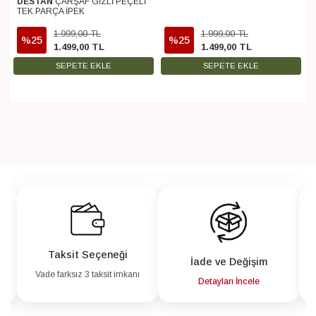
DESTAN
ÇARŞAF GİZLİ PEÇELİ
TEK PARÇA İPEK
1.999
,
00
TL
1.999
,
00
TL
%25
%25
1.499
,
00
TL
1.499
,
00
TL
SEPETE EKLE
SEPETE EKLE
Taksit Seçeneği
İade ve Değişim
Vade farksız 3 taksit imkanı
a
Detayları İncele