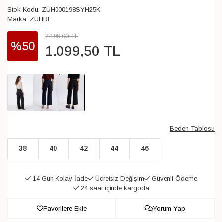
Stok Kodu:
ZÜH000198SYH25K
Marka:
ZÜHRE
2.199
,
00
TL
%50
1.099
,
50
TL
Beden Tablosu
38
40
42
44
46
14 Gün Kolay İade
Ücretsiz Değişim
Güvenli Ödeme
24 saat içinde kargoda
Favorilere Ekle
Yorum Yap