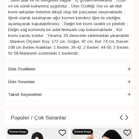
; Serin tutar ve ısı dengesini sağlar. ; İç göstermemektedir. ; Uzun
ve sık süreli kullanıma uygundur. ; Ürün Özelliği: Üst ve alt etek
kısmı arkadan birbirine dikişli olup tek parçadan oluşmaktadır. ;
İğneli olarak tasarlanan ağız kısmını kendiniz iğne ile sıkılığını
ayarlayarak kapatabilirsiniz. ; Eteğin bel kısmı lastikli ve pilelidir. ;
Eteğin sağ kısmında bir adet fermuarlı cep bulunmaktadır. ; Kol
kısmı sandy koldur. ; Yıkama: 30 derecede sıktırmadan yıkanabilir.
; Manken Ölçüleri: Boy: 172 cm, Göğüs: 87 cm, Bel: 74 cm, Basen:
108 cm Beden Aralıkları: 1 Beden: 36-42, 2 Beden: 44-50, 3 Beden:
52-58 Mankenin üzerindeki 1 bedendir.;
Ürün Özellikleri
Ürün Yorumları
Taksit Seçenekleri
Popüler / Çok Satanlar
Ücretsiz Kargo
Ücretsiz Kargo