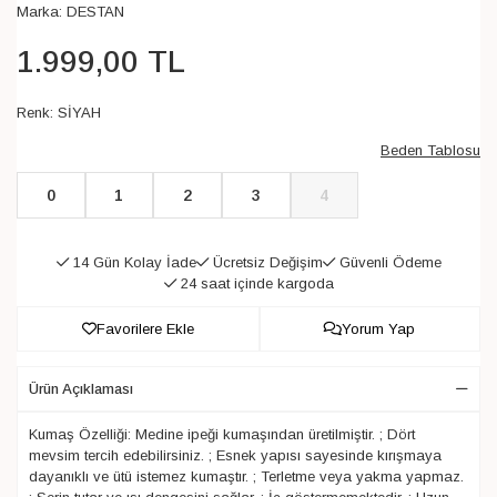
Marka:
DESTAN
1.999
,
00
TL
Renk:
SİYAH
Beden Tablosu
0
1
2
3
4
14 Gün Kolay İade
Ücretsiz Değişim
Güvenli Ödeme
24 saat içinde kargoda
Favorilere Ekle
Yorum Yap
Ürün Açıklaması
Kumaş Özelliği: Medine ipeği kumaşından üretilmiştir. ; Dört
mevsim tercih edebilirsiniz. ; Esnek yapısı sayesinde kırışmaya
dayanıklı ve ütü istemez kumaştır. ; Terletme veya yakma yapmaz.