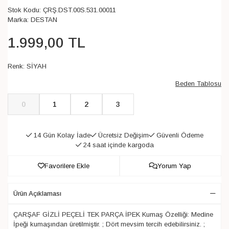
Stok Kodu:
ÇRŞ.DST.00S.531.00011
Marka:
DESTAN
1.999
,
00
TL
Renk:
SİYAH
Beden Tablosu
0
1
2
3
14 Gün Kolay İade
Ücretsiz Değişim
Güvenli Ödeme
24 saat içinde kargoda
Favorilere Ekle
Yorum Yap
Ürün Açıklaması
ÇARŞAF GİZLİ PEÇELİ TEK PARÇA İPEK Kumaş Özelliği: Medine
İpeği kumaşından üretilmiştir. ; Dört mevsim tercih edebilirsiniz. ;