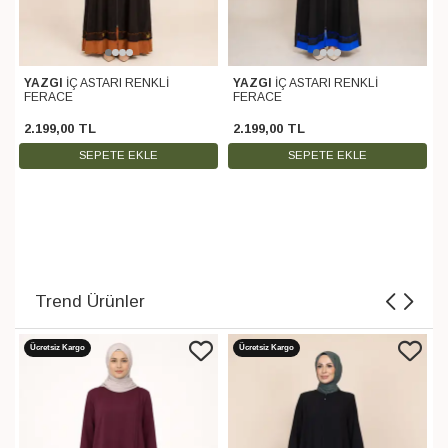
YAZGI
İÇ ASTARI RENKLİ
FERACE
2.199
,
00
TL
1.999
,
00
TL
SEPETE EKLE
SEPETE EKLE
Trend Ürünler
Ücretsiz Kargo
Ücretsiz Kargo
NERMİN
CEP DETAYLI
BÜZGÜLÜ ELBİSE