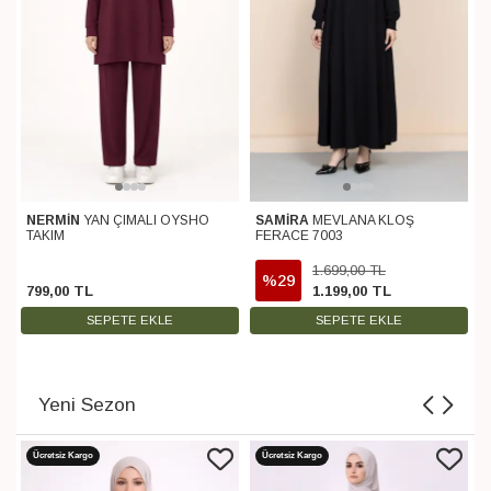
SAMİRA
MEVLANA KLOŞ
FERACE 7003
1.699
,
00
TL
%29
1.199
,
00
TL
2.399
,
00
TL
SEPETE EKLE
SEPETE EKLE
Yeni Sezon
Ücretsiz Kargo
Ücretsiz Kargo
VUQA
ÇİFT YAKA DETAYLI