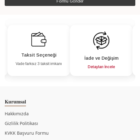
Formu Gönder
Taksit Seçeneği
İade ve Değişim
Vade farksız 3 taksit imkanı
a
Detayları İncele
Kurumsal
Hakkımızda
Gizlilik Politikası
KVKK Başvuru Formu