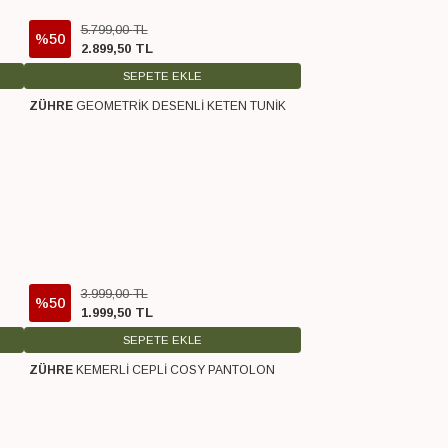
Eskiden > Yeniye
5.799
,
00
TL
%50
2.899
,
50
TL
SEPETE EKLE
ZÜHRE
GEOMETRİK DESENLİ KETEN TUNİK
Ücretsiz Kargo
3.999
,
00
TL
%50
1.999
,
50
TL
SEPETE EKLE
ZÜHRE
KEMERLİ CEPLİ COSY PANTOLON
Ücretsiz Kargo