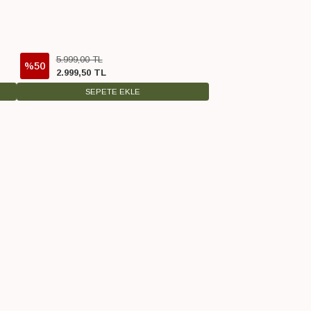
5.999
,
00
TL
%50
2.999
,
50
TL
SEPETE EKLE