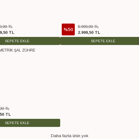
9
,
00
TL
5.999
,
00
TL
%50
9
,
50
TL
2.999
,
50
TL
SEPETE EKLE
SEPETE EKLE
ETRİK ŞAL ZÜHRE
o
00
TL
50
TL
SEPETE EKLE
Daha fazla ürün yok