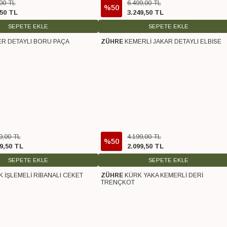
00
TL
6.499
,
00
TL
%50
50
TL
3.249
,
50
TL
SEPETE EKLE
SEPETE EKLE
R DETAYLI BORU PAÇA
ZÜHRE
KEMERLİ JAKAR DETAYLI ELBİSE
o
Ücretsiz Kargo
9
,
00
TL
4.199
,
00
TL
%50
9
,
50
TL
2.099
,
50
TL
SEPETE EKLE
SEPETE EKLE
K İŞLEMELİ RİBANALI CEKET
ZÜHRE
KÜRK YAKA KEMERLİ DERİ
o
Ücretsiz Kargo
TRENÇKOT