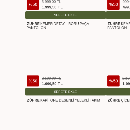
3.999
,
00
TL
999
,
%50
%50
1.999
,
50
TL
499
,
SEPETE EKLE
ZÜHRE
KEMER DETAYLI BORU PAÇA
ZÜHRE
KEME
Ücretsiz Kargo
Ücretsiz Karg
PANTOLON
PANTOLON
2.199
,
00
TL
2.19
%50
%50
1.099
,
50
TL
1.09
SEPETE EKLE
ZÜHRE
KAPİTONE DESENLİ YELEKLİ TAKIM
ZÜHRE
ÇİÇE
Ücretsiz Kargo
Ücretsiz Karg