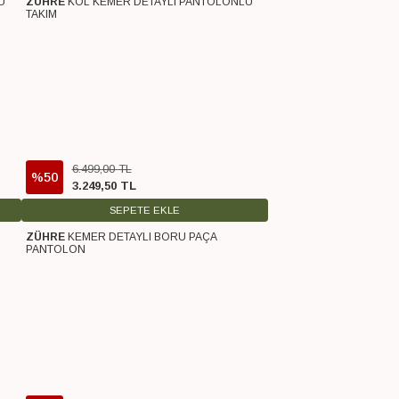
U
ZÜHRE
KOL KEMER DETAYLI PANTOLONLU
Ücretsiz Kargo
TAKIM
6.499
,
00
TL
%50
3.249
,
50
TL
SEPETE EKLE
ZÜHRE
KEMER DETAYLI BORU PAÇA
Ücretsiz Kargo
PANTOLON