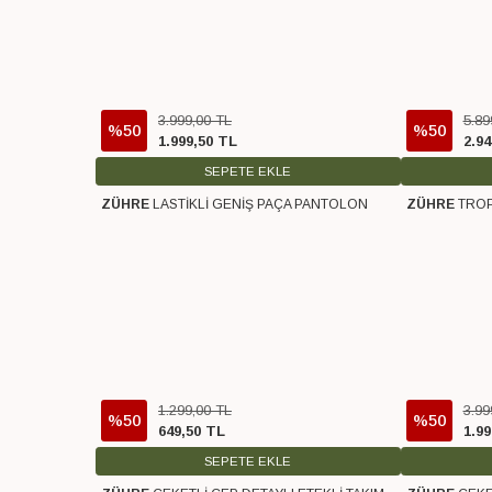
3.999
,
00
TL
5.89
%50
%50
1.999
,
50
TL
2.94
SEPETE EKLE
ZÜHRE
LASTİKLİ GENİŞ PAÇA PANTOLON
ZÜHRE
TROP
Ücretsiz Kargo
Ücretsiz Karg
1.299
,
00
TL
3.99
%50
%50
649
,
50
TL
1.99
SEPETE EKLE