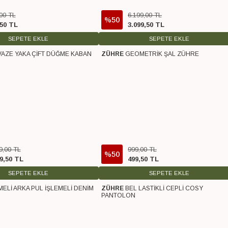
00
TL
6.199
,
00
TL
%50
50
TL
3.099
,
50
TL
SEPETE EKLE
SEPETE EKLE
AZE YAKA ÇİFT DÜĞME KABAN
ZÜHRE
GEOMETRİK ŞAL ZÜHRE
o
Ücretsiz Kargo
9
,
00
TL
999
,
00
TL
%50
9
,
50
TL
499
,
50
TL
SEPETE EKLE
SEPETE EKLE
ELİ ARKA PUL İŞLEMELİ DENİM
ZÜHRE
BEL LASTİKLİ CEPLİ COSY
o
Ücretsiz Kargo
PANTOLON