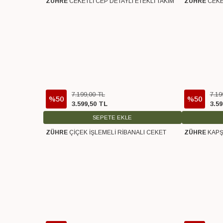
ZÜHRE
CEKETLİ CEP DETAYLI ETEKLİ TAKIM
ZÜHRE
CEKE
Ücretsiz Kargo
Ücretsiz Karg
7.199
,
00
TL
7.19
%50
%50
3.599
,
50
TL
3.59
SEPETE EKLE
ZÜHRE
ÇİÇEK İŞLEMELİ RİBANALI CEKET
ZÜHRE
KAPŞ
Ücretsiz Kargo
Ücretsiz Karg