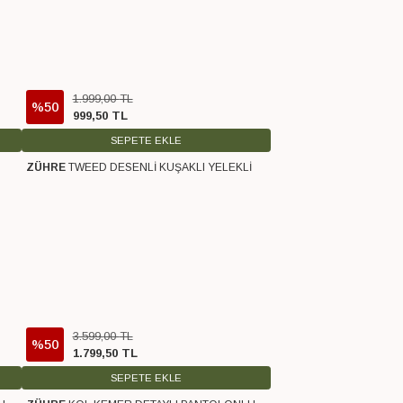
1.999
,
00
TL
%50
999
,
50
TL
SEPETE EKLE
ZÜHRE
TWEED DESENLİ KUŞAKLI YELEKLİ
Ücretsiz Kargo
3.599
,
00
TL
%50
1.799
,
50
TL
SEPETE EKLE