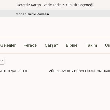
Ücretsiz Kargo · Vade Farksız 3 Taksit Seçeneği
Moda Seninle Parlasın
Ferace
Çarşaf
Elbise
Takım
Üs
 Gelenler
ı
6
ETRİK ŞAL ZÜHRE
ZÜHRE
TAM BOY DÜĞMELİ KAPİTONE KA
o
Ücretsiz Kargo
13
12
3