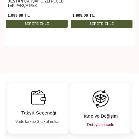
DESTAN
ÇARŞAF GİZLİ PEÇELİ
TEK PARÇA İPEK
1.999
,
00
TL
1.999
,
00
TL
SEPETE EKLE
SEPETE EKLE
Taksit Seçeneği
İade ve Değişim
Vade farksız 3 taksit imkanı
a
Detayları İncele