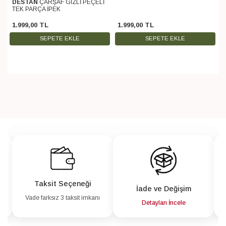
DESTAN
ÇARŞAF GİZLİ PEÇELİ
TEK PARÇA İPEK
1.999
,
00
TL
1.999
,
00
TL
SEPETE EKLE
SEPETE EKLE
Taksit Seçeneği
İade ve Değişim
Vade farksız 3 taksit imkanı
a
Detayları İncele