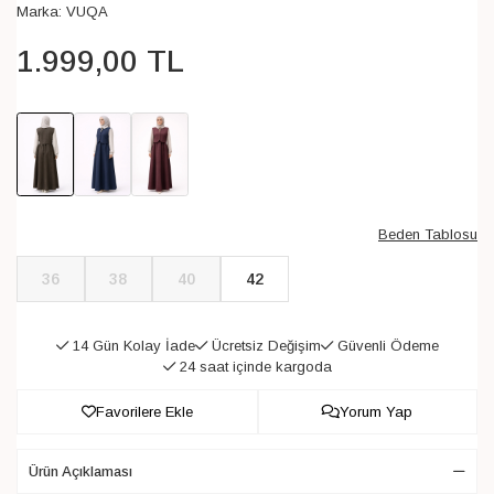
Marka:
VUQA
1.999
,
00
TL
Beden Tablosu
36
38
40
42
14 Gün Kolay İade
Ücretsiz Değişim
Güvenli Ödeme
24 saat içinde kargoda
Favorilere Ekle
Yorum Yap
Ürün Açıklaması