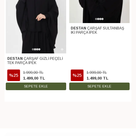
DESTAN
ÇARŞAF SULTANBAŞ
İKİ PARÇA İPEK
DESTAN
ÇARŞAF GİZLİ PEÇELİ
TEK PARÇA İPEK
1.999
,
00
TL
1.999
,
00
TL
%25
%25
1.499
,
00
TL
1.499
,
00
TL
SEPETE EKLE
SEPETE EKLE