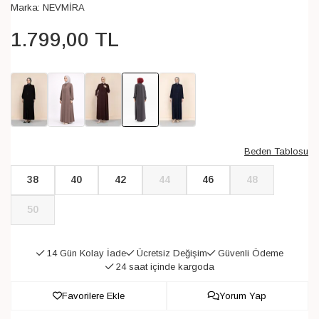
Marka:
NEVMİRA
1.799
,
00
TL
Beden Tablosu
38
40
42
44
46
48
50
14 Gün Kolay İade
Ücretsiz Değişim
Güvenli Ödeme
24 saat içinde kargoda
Favorilere Ekle
Yorum Yap