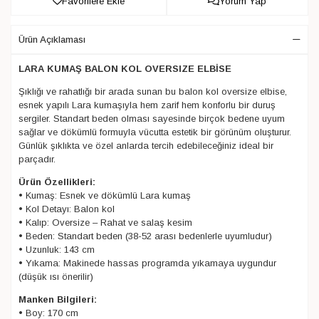
Favorilere Ekle
Yorum Yap
Ürün Açıklaması
LARA KUMAŞ BALON KOL OVERSIZE ELBİSE
Şıklığı ve rahatlığı bir arada sunan bu balon kol oversize elbise,
esnek yapılı Lara kumaşıyla hem zarif hem konforlu bir duruş
sergiler. Standart beden olması sayesinde birçok bedene uyum
sağlar ve dökümlü formuyla vücutta estetik bir görünüm oluşturur.
Günlük şıklıkta ve özel anlarda tercih edebileceğiniz ideal bir
parçadır.
Ürün Özellikleri:
• Kumaş: Esnek ve dökümlü Lara kumaş
• Kol Detayı: Balon kol
• Kalıp: Oversize – Rahat ve salaş kesim
• Beden: Standart beden (38-52 arası bedenlerle uyumludur)
• Uzunluk: 143 cm
• Yıkama: Makinede hassas programda yıkamaya uygundur
(düşük ısı önerilir)
Manken Bilgileri:
• Boy: 170 cm