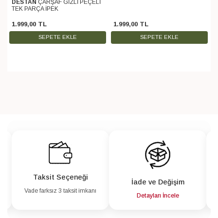
DESTAN
ÇARŞAF GİZLİ PEÇELİ
TEK PARÇA İPEK
1.999
,
00
TL
1.999
,
00
TL
SEPETE EKLE
SEPETE EKLE
Taksit Seçeneği
İade ve Değişim
Vade farksız 3 taksit imkanı
a
Detayları İncele