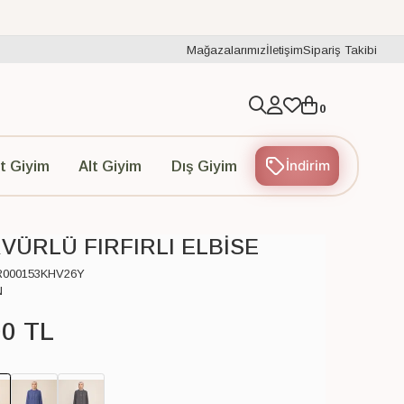
Mağazalarımız
İletişim
Sipariş Takibi
0
İndirim
t Giyim
Alt Giyim
Dış Giyim
VÜRLÜ FIRFIRLI ELBİSE
R000153KHV26Y
N
00
TL