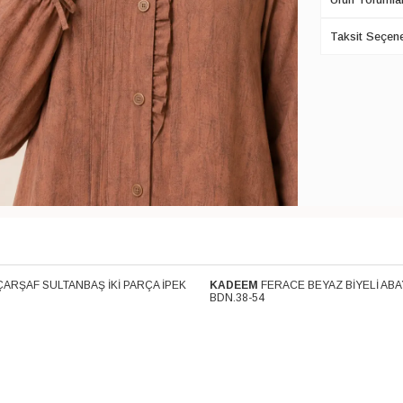
Taksit Seçene
ÇARŞAF SULTANBAŞ İKİ PARÇA İPEK
KADEEM
FERACE BEYAZ BİYELİ ABA
Kargo
Ücretsiz Kargo
BDN.38-54