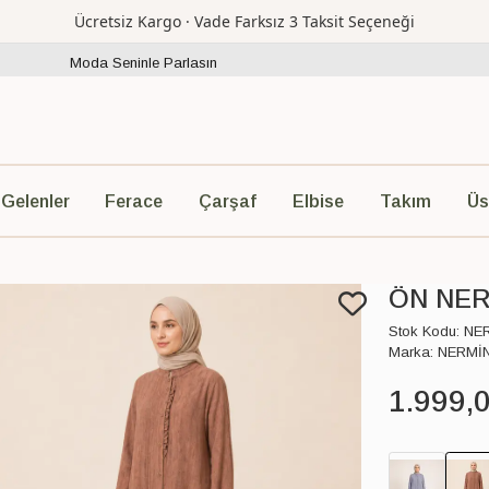
Ücretsiz Kargo · Vade Farksız 3 Taksit Seçeneği
Moda Seninle Parlasın
Ferace
Çarşaf
Elbise
Takım
Üs
 Gelenler
ÖN NER
Stok Kodu:
NE
Marka:
NERMİ
1.999
,