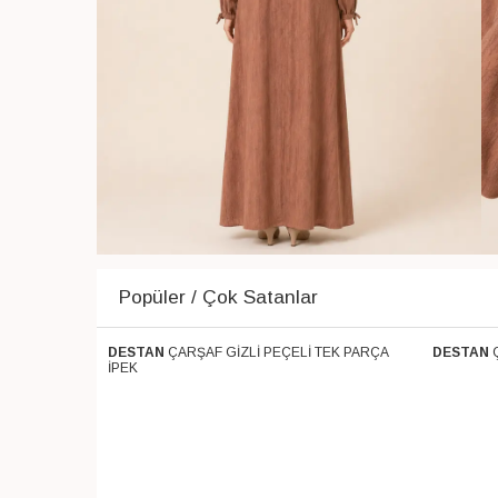
Popüler / Çok Satanlar
 PARÇA SOFT
DESTAN
ÇARŞAF GİZLİ PEÇELİ TEK PARÇA
DESTAN
Ücretsiz Kargo
Ücretsiz 
İPEK