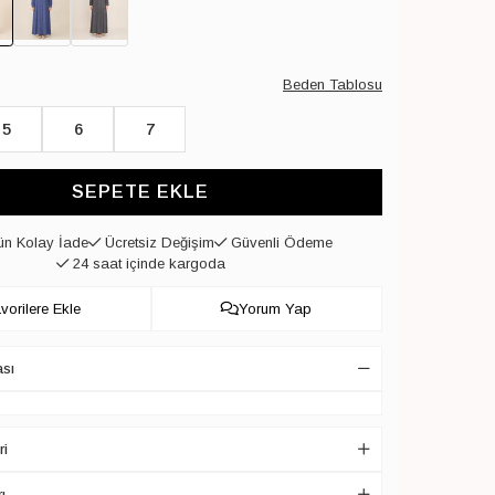
Beden Tablosu
5
6
7
SEPETE EKLE
n Kolay İade
Ücretsiz Değişim
Güvenli Ödeme
24 saat içinde kargoda
vorilere Ekle
Yorum Yap
ası
ri
ı