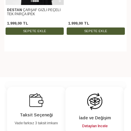
DESTAN
ÇARŞAF GİZLİ PEÇELİ
TEK PARÇA İPEK
1.999
,
00
TL
1.999
,
00
TL
SEPETE EKLE
SEPETE EKLE
Taksit Seçeneği
İade ve Değişim
Vade farksız 3 taksit imkanı
a
Detayları İncele