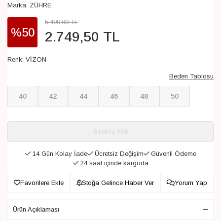
Marka:
ZÜHRE
5.499
,
00
TL
%50
2.749
,
50
TL
Renk:
VİZON
Beden Tablosu
40
42
44
46
48
50
Stokta Yok
14 Gün Kolay İade
Ücretsiz Değişim
Güvenli Ödeme
24 saat içinde kargoda
Favorilere Ekle
Stoğa Gelince Haber Ver
Yorum Yap
Ürün Açıklaması