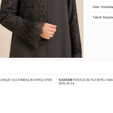
Ürün Yorumlar
Taksit Seçene
ÇARŞAF SULTANBAŞ İKİ PARÇA İPEK
KADEEM
FERACE BEYAZ BİYELİ ABA
Kargo
Ücretsiz Kargo
BDN.38-54