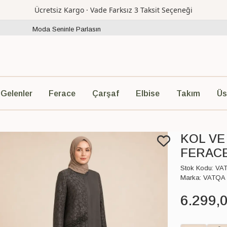
Ücretsiz Kargo · Vade Farksız 3 Taksit Seçeneği
Moda Seninle Parlasın
Ferace
Çarşaf
Elbise
Takım
Üs
 Gelenler
KOL VE
FERAC
Stok Kodu:
VA
Marka:
VATQA
6.299
,