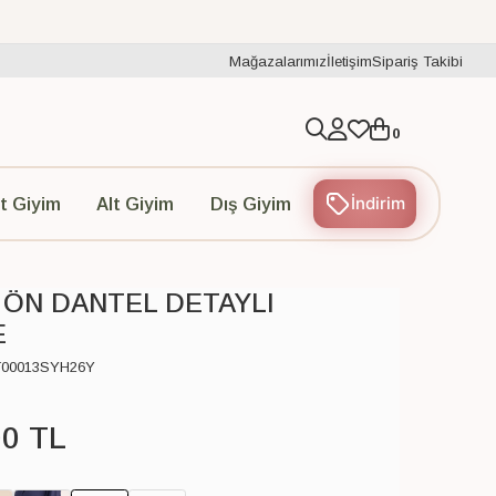
Mağazalarımız
İletişim
Sipariş Takibi
0
İndirim
t Giyim
Alt Giyim
Dış Giyim
 ÖN DANTEL DETAYLI
E
T00013SYH26Y
00
TL