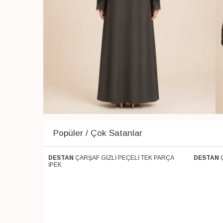
Popüler / Çok Satanlar
 PARÇA SOFT
DESTAN
ÇARŞAF GİZLİ PEÇELİ TEK PARÇA
DESTAN
Ücretsiz Kargo
Ücretsiz 
İPEK