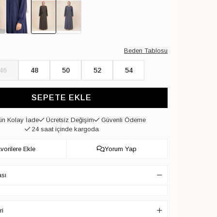
Beden Tablosu
46
48
50
52
54
SEPETE EKLE
n Kolay İade
Ücretsiz Değişim
Güvenli Ödeme
24 saat içinde kargoda
vorilere Ekle
Yorum Yap
ası
ri