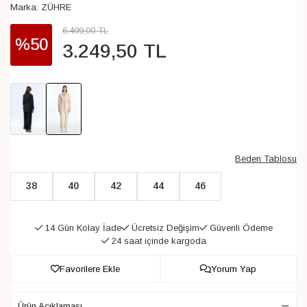
Marka:
ZÜHRE
6.499
,
00
TL
%50
3.249
,
50
TL
Beden Tablosu
38
40
42
44
46
14 Gün Kolay İade
Ücretsiz Değişim
Güvenli Ödeme
24 saat içinde kargoda
Favorilere Ekle
Yorum Yap
Ürün Açıklaması