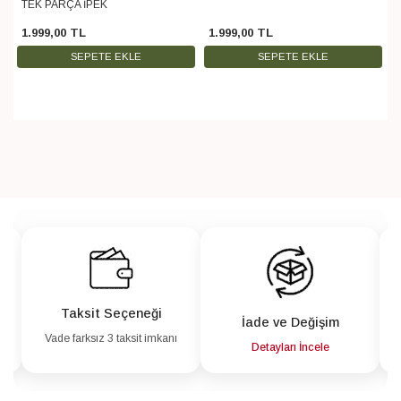
TEK PARÇA İPEK
1.999
,
00
TL
1.999
,
00
TL
SEPETE EKLE
SEPETE EKLE
Taksit Seçeneği
İade ve Değişim
Vade farksız 3 taksit imkanı
a
Detayları İncele