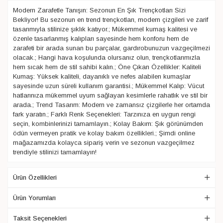
Modern Zarafetle Tanışın: Sezonun En Şık Trençkotları Sizi
Bekliyor! Bu sezonun en trend trençkotları, modern çizgileri ve zarif
tasarımıyla stilinize şıklık katıyor.; Mükemmel kumaş kalitesi ve
özenle tasarlanmış kalıpları sayesinde hem konforu hem de
zarafeti bir arada sunan bu parçalar, gardırobunuzun vazgeçilmezi
olacak.; Hangi hava koşulunda olursanız olun, trençkotlarımızla
hem sıcak hem de stil sahibi kalın.; Öne Çıkan Özellikler: Kaliteli
Kumaş: Yüksek kaliteli, dayanıklı ve nefes alabilen kumaşlar
sayesinde uzun süreli kullanım garantisi.; Mükemmel Kalıp: Vücut
hatlarınıza mükemmel uyum sağlayan kesimlerle rahatlık ve stil bir
arada.; Trend Tasarım: Modern ve zamansız çizgilerle her ortamda
fark yaratın.; Farklı Renk Seçenekleri: Tarzınıza en uygun rengi
seçin, kombinlerinizi tamamlayın.; Kolay Bakım: Şık görünümden
ödün vermeyen pratik ve kolay bakım özellikleri.; Şimdi online
mağazamızda kolayca sipariş verin ve sezonun vazgeçilmez
trendiyle stilinizi tamamlayın!
Ürün Özellikleri
Ürün Yorumları
Taksit Seçenekleri