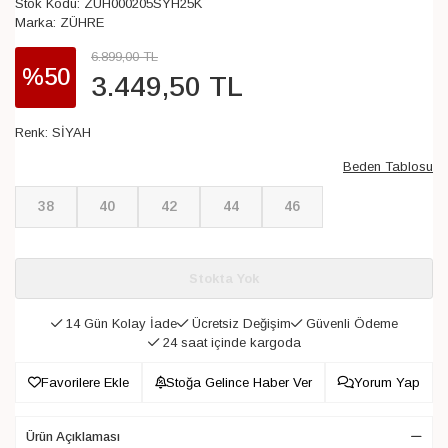
Stok Kodu:
ZÜH000205SYH25K
Marka:
ZÜHRE
6.899
,
00
TL
%50
3.449
,
50
TL
Renk:
SİYAH
Beden Tablosu
38
40
42
44
46
Stokta Yok
14 Gün Kolay İade
Ücretsiz Değişim
Güvenli Ödeme
24 saat içinde kargoda
Favorilere Ekle
Stoğa Gelince Haber Ver
Yorum Yap
Ürün Açıklaması