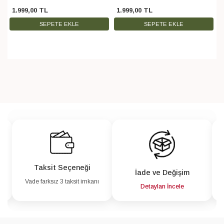
1.999
,
00
TL
1.999
,
00
TL
SEPETE EKLE
SEPETE EKLE
Taksit Seçeneği
İade ve Değişim
Vade farksız 3 taksit imkanı
a
Detayları İncele