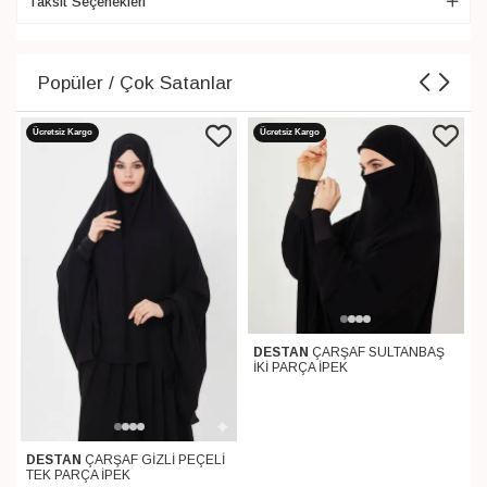
Taksit Seçenekleri
Popüler / Çok Satanlar
Ücretsiz Kargo
Ücretsiz Kargo
DESTAN
ÇARŞAF SULTANBAŞ
İKİ PARÇA İPEK
DESTAN
ÇARŞAF GİZLİ PEÇELİ
TEK PARÇA İPEK