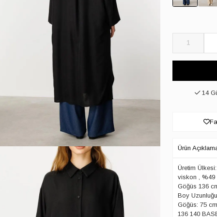
1
14 Gü
Fa
Ürün Açıklam
Üretim Ülkesi
viskon , %49 
Göğüs 136 cm 
Boy Uzunluğu
Göğüs: 75 cm
136 140 BAS