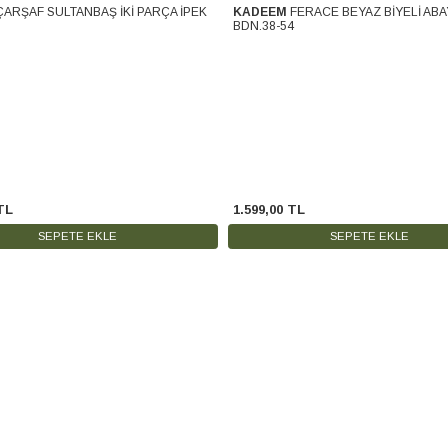
ÇARŞAF SULTANBAŞ İKİ PARÇA İPEK
KADEEM
FERACE BEYAZ BİYELİ ABA
Kargo
Ücretsiz Kargo
BDN.38-54
TL
1.599
,
00
TL
SEPETE EKLE
SEPETE EKLE