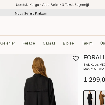
Ücretsiz Kargo · Vade Farksız 3 Taksit Seçeneği
Moda Seninle Parlasın
Ferace
Çarşaf
Elbise
Takım
Üs
 Gelenler
FORALL
Stok Kodu:
MI
Marka:
MİCCA
1.299
,