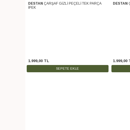
 PARÇA SOFT
DESTAN
ÇARŞAF GİZLİ PEÇELİ TEK PARÇA
DESTAN
Ücretsiz Kargo
Ücretsiz 
İPEK
1.999
,
00
TL
1.999
,
00
SEPETE EKLE