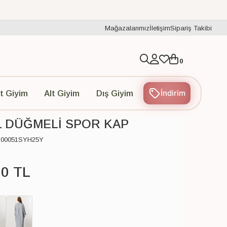
Mağazalarımız
İletişim
Sipariş Takibi
0
İndirim
t Giyim
Alt Giyim
Dış Giyim
 DÜĞMELİ SPOR KAP
C00051SYH25Y
00
TL