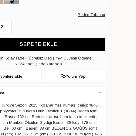
Beden Tablosu
2
SEPETE EKLE
n Kolay İade
Ücretsiz Değişim
Güvenli Ödeme
24 saat içinde kargoda
vorilere Ekle
Yorum Yap
ası
: Türkiye Sezon: 2025 İlkbahar Yaz Kumaş İçeriği: %46
polyester % 5 lycra Ürün Ölçüleri 1 (38/44) Beden için:
, Basen 132 cm Bedenler arası 4 cm fark etmektedir.;
: cm Manken Ölçüleri Giydiği Beden: 38 Boy: 178 cm
 , Bel: 60 cm , Basen: 88 cm BEDEN 1 2 GÖĞÜS (cm)
EN (cm) 132 132 BOY (cm) 121 121 KOL BOYU(cm) 47,5