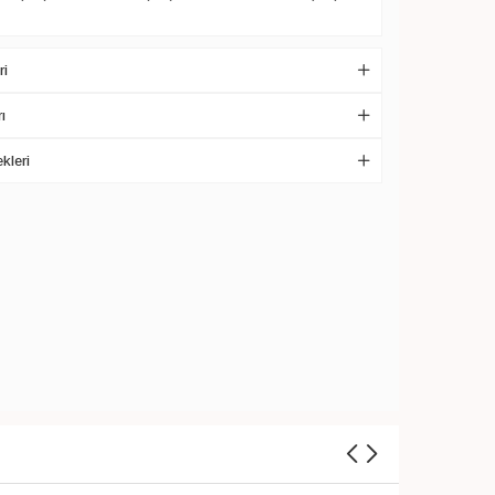
ri
ı
kleri