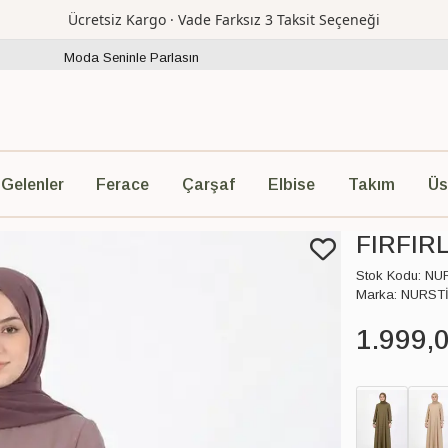
Ücretsiz Kargo · Vade Farksız 3 Taksit Seçeneği
Moda Seninle Parlasın
Ferace
Çarşaf
Elbise
Takım
Üs
 Gelenler
FIRFIR
Stok Kodu:
NU
Marka:
NURST
1.999
,