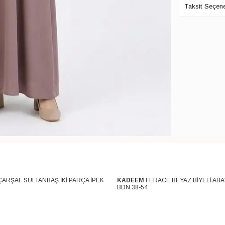
Taksit Seçene
ÇARŞAF SULTANBAŞ İKİ PARÇA İPEK
KADEEM
FERACE BEYAZ BİYELİ ABA
Kargo
Ücretsiz Kargo
BDN.38-54