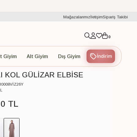
Mağazalarımız
İletişim
Sipariş Takibi
0
İndirim
t Giyim
Alt Giyim
Dış Giyim
LI KOL GÜLİZAR ELBİSE
R0008VİZ26Y
İL
00
TL