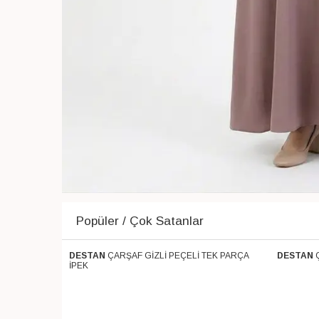
Popüler / Çok Satanlar
 PARÇA SOFT
DESTAN
ÇARŞAF GİZLİ PEÇELİ TEK PARÇA
DESTAN
Ücretsiz Kargo
Ücretsiz 
İPEK