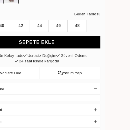
Beden Tablosu
40
42
44
46
48
SEPETE EKLE
n Kolay İade
Ücretsiz Değişim
Güvenli Ödeme
24 saat içinde kargoda
vorilere Ekle
Yorum Yap
ası
ri
ı