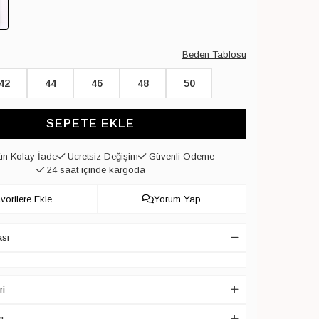
Beden Tablosu
42
44
46
48
50
SEPETE EKLE
n Kolay İade
Ücretsiz Değişim
Güvenli Ödeme
24 saat içinde kargoda
vorilere Ekle
Yorum Yap
ası
ri
ı