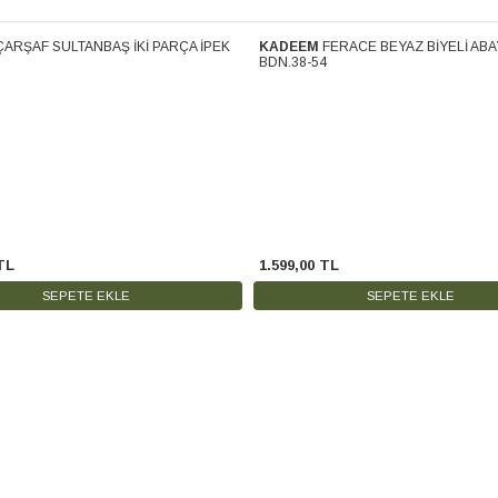
ÇARŞAF SULTANBAŞ İKİ PARÇA İPEK
KADEEM
FERACE BEYAZ BİYELİ ABA
Kargo
Ücretsiz Kargo
BDN.38-54
TL
1.599
,
00
TL
SEPETE EKLE
SEPETE EKLE