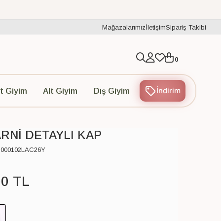
Mağazalarımız
İletişim
Sipariş Takibi
0
İndirim
t Giyim
Alt Giyim
Dış Giyim
ARNİ DETAYLI KAP
000102LAC26Y
00
TL