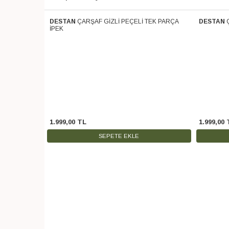
 PARÇA SOFT
DESTAN
ÇARŞAF GİZLİ PEÇELİ TEK PARÇA
DESTAN
Ücretsiz Kargo
Ücretsiz 
İPEK
1.999
,
00
TL
1.999
,
00
SEPETE EKLE