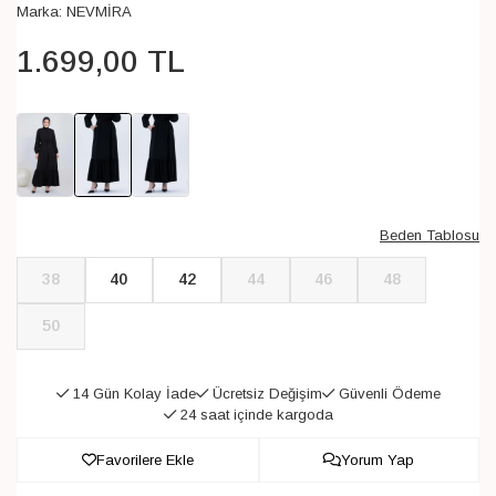
Marka:
NEVMİRA
1.699
,
00
TL
Beden Tablosu
38
40
42
44
46
48
50
14 Gün Kolay İade
Ücretsiz Değişim
Güvenli Ödeme
24 saat içinde kargoda
Favorilere Ekle
Yorum Yap