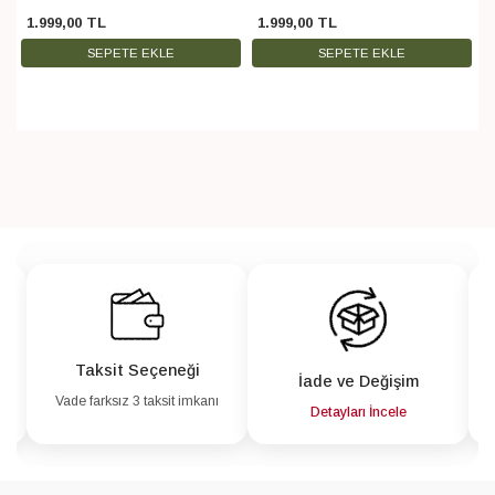
1.999
,
00
TL
1.999
,
00
TL
SEPETE EKLE
SEPETE EKLE
Taksit Seçeneği
İade ve Değişim
Vade farksız 3 taksit imkanı
a
Detayları İncele