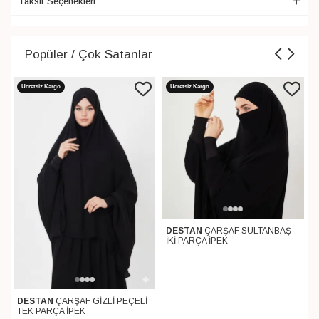
Taksit Seçenekleri
Popüler / Çok Satanlar
Ücretsiz Kargo
Ücretsiz Kargo
DESTAN
ÇARŞAF SULTANBAŞ
İKİ PARÇA İPEK
DESTAN
ÇARŞAF GİZLİ PEÇELİ
TEK PARÇA İPEK