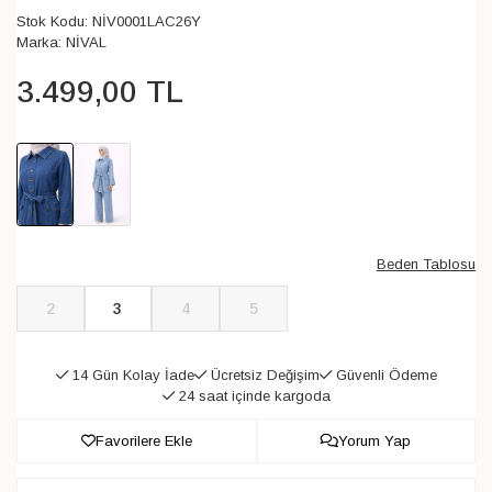
Stok Kodu:
NİV0001LAC26Y
Marka:
NİVAL
3.499
,
00
TL
Beden Tablosu
2
3
4
5
14 Gün Kolay İade
Ücretsiz Değişim
Güvenli Ödeme
24 saat içinde kargoda
Favorilere Ekle
Yorum Yap