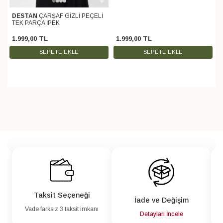
DESTAN
ÇARŞAF GİZLİ PEÇELİ
TEK PARÇA İPEK
1.999
,
00
TL
1.999
,
00
TL
SEPETE EKLE
SEPETE EKLE
Taksit Seçeneği
İade ve Değişim
Vade farksız 3 taksit imkanı
a
Detayları İncele