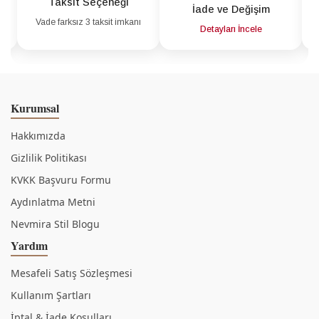
Taksit Seçeneği
İade ve Değişim
Vade farksız 3 taksit imkanı
a
Detayları İncele
Kurumsal
Hakkımızda
Gizlilik Politikası
KVKK Başvuru Formu
Aydınlatma Metni
Nevmira Stil Blogu
Yardım
Mesafeli Satış Sözleşmesi
Kullanım Şartları
İptal & İade Koşulları