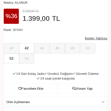
Marka:
ALANUR
2.199
,
00
TL
%36
1.399
,
00
TL
Renk:
SİYAH
Beden Tablosu
40
42
44
46
48
50
52
54
14 Gün Kolay İade
Ücretsiz Değişim
Güvenli Ödeme
24 saat içinde kargoda
Favorilere Ekle
Yorum Yap
Ürün Açıklaması