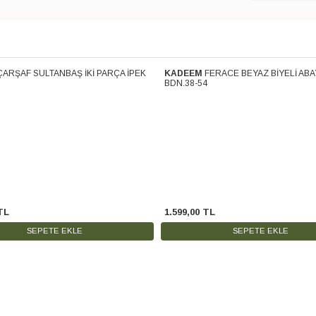
ÇARŞAF SULTANBAŞ İKİ PARÇA İPEK
KADEEM
FERACE BEYAZ BİYELİ ABA
Kargo
Ücretsiz Kargo
BDN.38-54
TL
1.599
,
00
TL
SEPETE EKLE
SEPETE EKLE