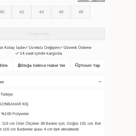
40
42
44
46
48
Stokta Yok
n Kolay İade
Ücretsiz Değişim
Güvenli Ödeme
24 saat içinde kargoda
 Ekle
Stoğa Gelince Haber Ver
Yorum Yap
ası
 Türkiye
 SONBAHAR KIŞ
: %100 Polyester
 116 cm Ürün Ölçüleri 38 Beden için: Göğüs 101 cm, Bel
 116 cm Bedenler arası 4 cm fark etmektedir.