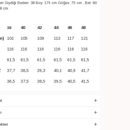
ri Giydiği Beden: 38 Boy: 175 cm Göğüs: 75 cm , Bel: 60
88 cm
40
42
44
46
48
38
m)
101
105
109
113
117
121
116
116
116
116
116
116
61,5
61,5
61,5
61,5
61,5
61,5
Z
37,7
38,5
39,3
40,1
40,9
41,7
36,5
37,5
38,5
39,5
40,5
41,5
ri
ı
kleri