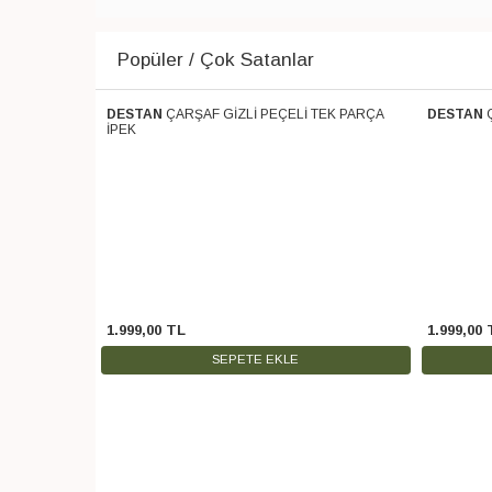
Popüler / Çok Satanlar
 PARÇA SOFT
DESTAN
ÇARŞAF GİZLİ PEÇELİ TEK PARÇA
DESTAN
Ücretsiz Kargo
Ücretsiz 
İPEK
1.999
,
00
TL
1.999
,
00
SEPETE EKLE