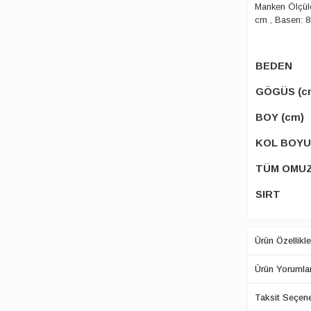
Manken Ölçüle
cm , Basen: 
BEDEN
GÖGÜS (c
BOY (cm)
KOL BOYU
TÜM OMU
SIRT
Ürün Özellikle
Ürün Yorumlar
Taksit Seçene