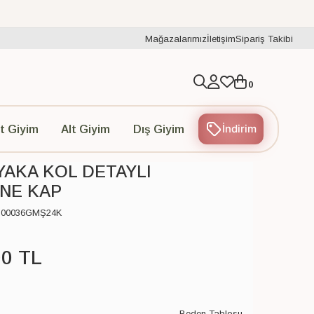
Mağazalarımız
İletişim
Sipariş Takibi
0
İndirim
t Giyim
Alt Giyim
Dış Giyim
YAKA KOL DETAYLI
NE KAP
C00036GMŞ24K
00
TL
Beden Tablosu