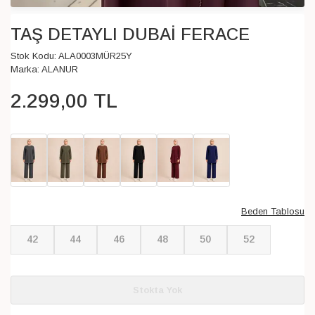
TAŞ DETAYLI DUBAİ FERACE
Stok Kodu:
ALA0003MÜR25Y
Marka:
ALANUR
2.299
,
00
TL
Beden Tablosu
42
44
46
48
50
52
Stokta Yok