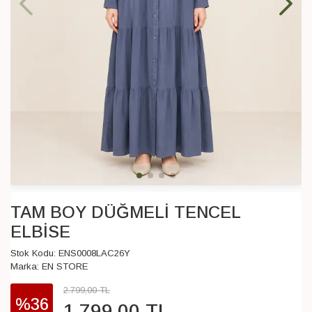
TAM BOY DÜĞMELİ TENCEL
ELBİSE
Stok Kodu:
ENS0008LAC26Y
Marka:
EN STORE
2.799
,
00
TL
%36
1.799
,
00
TL