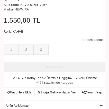
Stok Kodu:
NEV00025KHV25Y
Marka:
NEVMİRA
1.550
,
00
TL
Renk:
KAHVE
Beden Tablosu
1
2
3
Stokta Yok
14 Gün Kolay İade
Ücretsiz Değişim
Güvenli Ödeme
24 saat içinde kargoda
Favorilere Ekle
Stoğa Gelince Haber Ver
Yorum Yap
Ürün Açıklaması