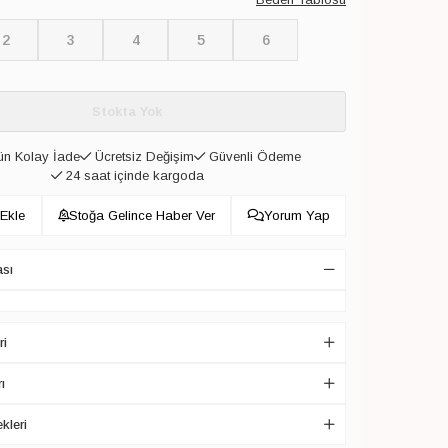
2
3
4
5
6
Stokta Yok
n Kolay İade
Ücretsiz Değişim
Güvenli Ödeme
24 saat içinde kargoda
 Ekle
Stoğa Gelince Haber Ver
Yorum Yap
ası
ri
ı
kleri