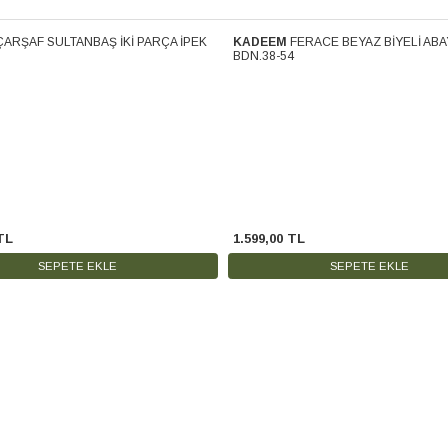
ÇARŞAF SULTANBAŞ İKİ PARÇA İPEK
KADEEM
FERACE BEYAZ BİYELİ ABA
Kargo
Ücretsiz Kargo
BDN.38-54
TL
1.599
,
00
TL
SEPETE EKLE
SEPETE EKLE