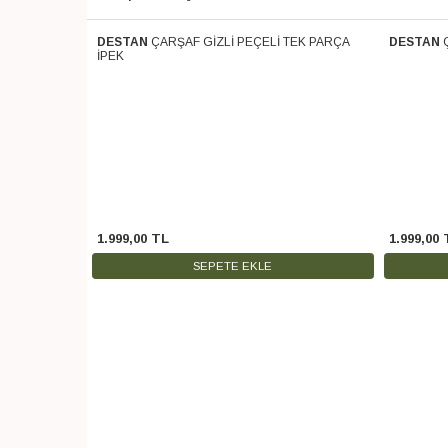
 PARÇA SOFT
DESTAN
ÇARŞAF GİZLİ PEÇELİ TEK PARÇA
DESTAN
Ücretsiz Kargo
Ücretsiz 
İPEK
1.999
,
00
TL
1.999
,
00
SEPETE EKLE