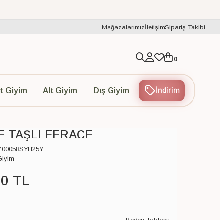
Mağazalarımız
İletişim
Sipariş Takibi
0
İndirim
t Giyim
Alt Giyim
Dış Giyim
 TAŞLI FERACE
Z00058SYH25Y
Giyim
00
TL
Beden Tablosu