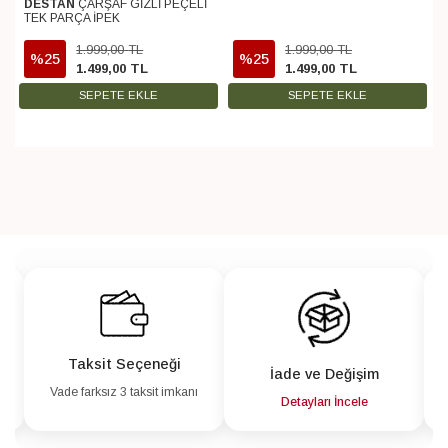
DESTAN
ÇARŞAF GİZLİ PEÇELİ
TEK PARÇA İPEK
1.999
,
00
TL
1.999
,
00
TL
%25
%25
1.499
,
00
TL
1.499
,
00
TL
SEPETE EKLE
SEPETE EKLE
Taksit Seçeneği
İade ve Değişim
Vade farksız 3 taksit imkanı
a
Detayları İncele