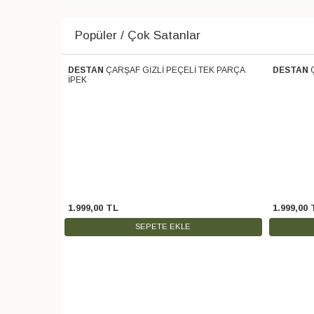
Popüler / Çok Satanlar
 PARÇA SOFT
DESTAN
ÇARŞAF GİZLİ PEÇELİ TEK PARÇA
DESTAN
Ücretsiz Kargo
Ücretsiz 
İPEK
1.999
,
00
TL
1.999
,
00
SEPETE EKLE