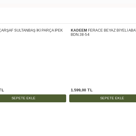
ÇARŞAF SULTANBAŞ İKİ PARÇA İPEK
KADEEM
FERACE BEYAZ BİYELİ ABA
Kargo
Ücretsiz Kargo
BDN.38-54
TL
1.599
,
00
TL
SEPETE EKLE
SEPETE EKLE