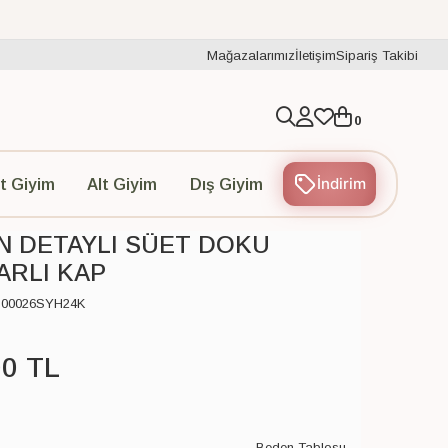
Mağazalarımız
İletişim
Sipariş Takibi
0
İndirim
t Giyim
Alt Giyim
Dış Giyim
N DETAYLI SÜET DOKU
RLI KAP
C00026SYH24K
00
TL
Beden Tablosu