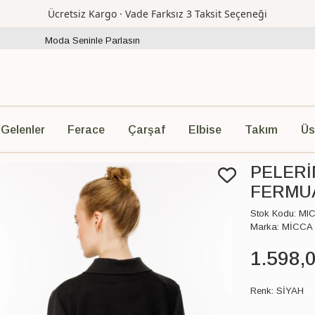
Ücretsiz Kargo · Vade Farksız 3 Taksit Seçeneği
Moda Seninle Parlasın
Ferace
Çarşaf
Elbise
Takım
Üs
 Gelenler
PELERİ
FERMUA
Stok Kodu:
MI
Marka:
MİCCA
1.598
,
Renk:
SİYAH