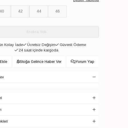
40
42
44
46
Stokta Yok
n Kolay İade
Ücretsiz Değişim
Güvenli Ödeme
24 saat içinde kargoda
 Ekle
Stoğa Gelince Haber Ver
Yorum Yap
ası
ri
ı
kleri