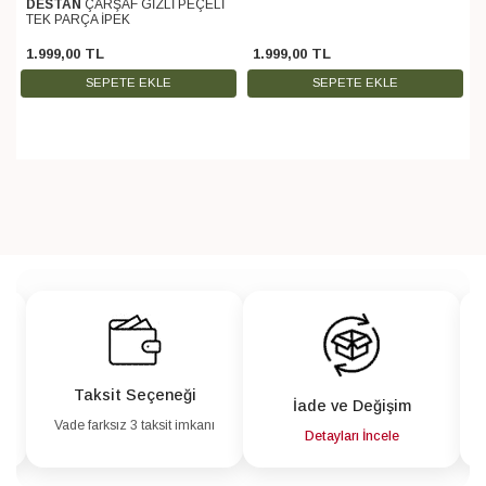
DESTAN
ÇARŞAF GİZLİ PEÇELİ
TEK PARÇA İPEK
1.999
,
00
TL
1.999
,
00
TL
SEPETE EKLE
SEPETE EKLE
Taksit Seçeneği
İade ve Değişim
Vade farksız 3 taksit imkanı
a
Detayları İncele