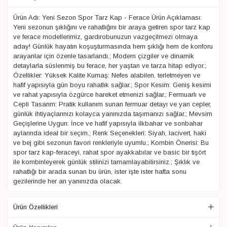
Ürün Adı: Yeni Sezon Spor Tarz Kap - Ferace Ürün Açıklaması:
Yeni sezonun şıklığını ve rahatlığını bir araya getiren spor tarz kap
ve ferace modellerimiz, gardırobunuzun vazgeçilmezi olmaya
aday! Günlük hayatın koşuşturmasında hem şıklığı hem de konforu
arayanlar için özenle tasarlandı.; Modern çizgiler ve dinamik
detaylarla süslenmiş bu ferace, her yaştan ve tarza hitap ediyor.;
Özellikler: Yüksek Kalite Kumaş: Nefes alabilen, terletmeyen ve
hafif yapısıyla gün boyu rahatlık sağlar.; Spor Kesim: Geniş kesimi
ve rahat yapısıyla özgürce hareket etmenizi sağlar.; Fermuarlı ve
Cepli Tasarım: Pratik kullanım sunan fermuar detayı ve yan cepler,
günlük ihtiyaçlarınızı kolayca yanınızda taşımanızı sağlar.; Mevsim
Geçişlerine Uygun: İnce ve hafif yapısıyla ilkbahar ve sonbahar
aylarında ideal bir seçim.; Renk Seçenekleri: Siyah, lacivert, haki
ve bej gibi sezonun favori renkleriyle uyumlu.; Kombin Önerisi: Bu
spor tarz kap-feraceyi, rahat spor ayakkabılar ve basic bir tişört
ile kombinleyerek günlük stilinizi tamamlayabilirsiniz.; Şıklık ve
rahatlığı bir arada sunan bu ürün, ister işte ister hafta sonu
gezilerinde her an yanınızda olacak.
Ürün Özellikleri