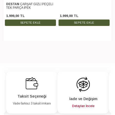
DESTAN
ÇARŞAF GİZLİ PEÇELİ
TEK PARÇA İPEK
1.999
,
00
TL
1.999
,
00
TL
SEPETE EKLE
SEPETE EKLE
Taksit Seçeneği
İade ve Değişim
Vade farksız 3 taksit imkanı
a
Detayları İncele