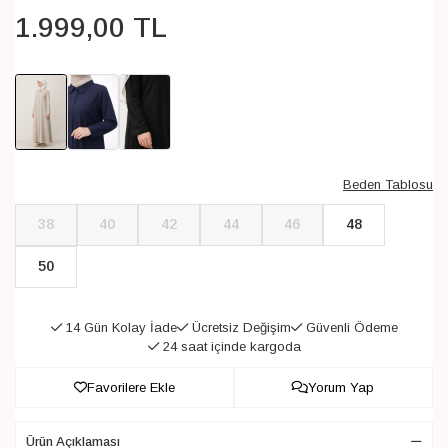
1.999
,
00
TL
Beden Tablosu
38
40
42
44
46
48
50
14 Gün Kolay İade
Ücretsiz Değişim
Güvenli Ödeme
24 saat içinde kargoda
Favorilere Ekle
Yorum Yap
Ürün Açıklaması