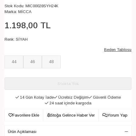
Stok Kodu:
MIC00028SYH24K
Marka:
MİCCA
1.198
,
00
TL
Renk:
SİYAH
Beden Tablosu
44
46
48
Stokta Yok
14 Gün Kolay İade
Ücretsiz Değişim
Güvenli Ödeme
24 saat içinde kargoda
Favorilere Ekle
Stoğa Gelince Haber Ver
Yorum Yap
Ürün Açıklaması