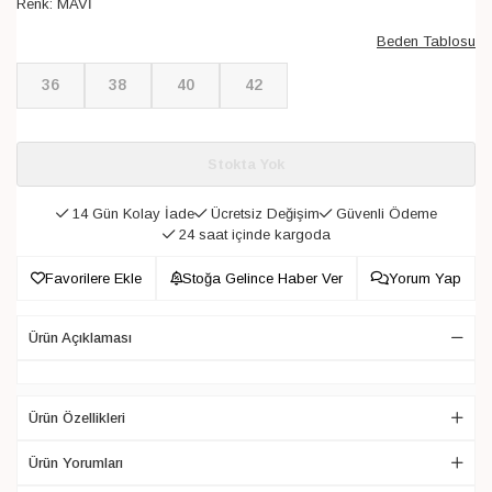
Renk:
MAVİ
Beden Tablosu
36
38
40
42
Stokta Yok
14 Gün Kolay İade
Ücretsiz Değişim
Güvenli Ödeme
24 saat içinde kargoda
Favorilere Ekle
Stoğa Gelince Haber Ver
Yorum Yap
Ürün Açıklaması
Ürün Özellikleri
Ürün Yorumları