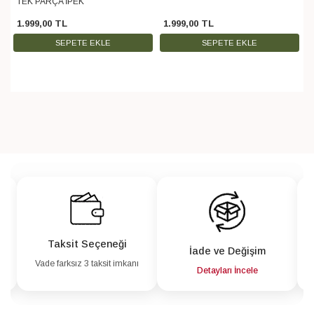
TEK PARÇA İPEK
1.999
,
00
TL
1.999
,
00
TL
SEPETE EKLE
SEPETE EKLE
Taksit Seçeneği
İade ve Değişim
Vade farksız 3 taksit imkanı
a
Detayları İncele