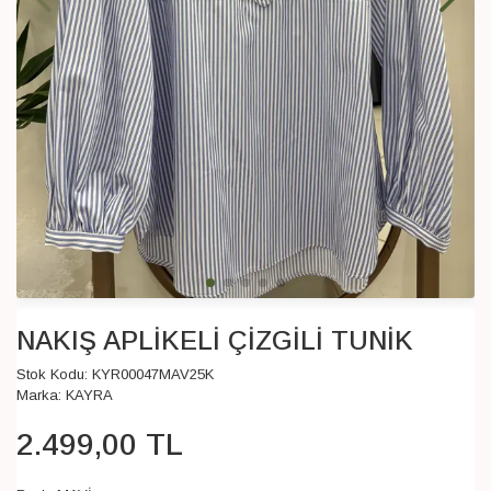
NAKIŞ APLİKELİ ÇİZGİLİ TUNİK
Stok Kodu:
KYR00047MAV25K
Marka:
KAYRA
2.499
,
00
TL