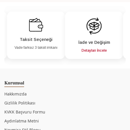
Taksit Seçeneği
İade ve Değişim
Vade farksız 3 taksit imkanı
a
Detayları İncele
Kurumsal
Hakkımızda
Gizlilik Politikası
KVKK Başvuru Formu
Aydınlatma Metni
Nevmira Stil Blogu