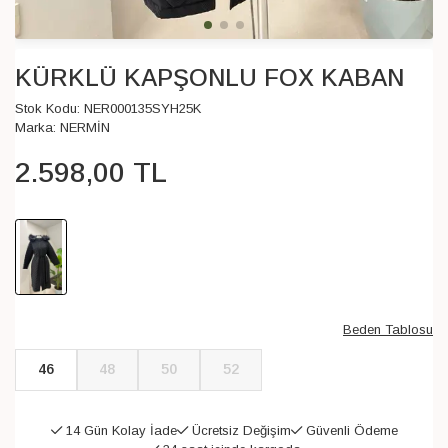
KÜRKLÜ KAPŞONLU FOX KABAN
Stok Kodu:
NER000135SYH25K
Marka:
NERMİN
2.598
,
00
TL
Beden Tablosu
46
48
50
52
14 Gün Kolay İade
Ücretsiz Değişim
Güvenli Ödeme