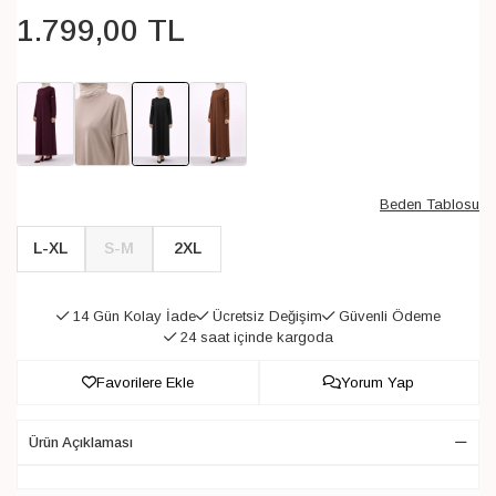
1.799
,
00
TL
Beden Tablosu
L-XL
S-M
2XL
14 Gün Kolay İade
Ücretsiz Değişim
Güvenli Ödeme
24 saat içinde kargoda
Favorilere Ekle
Yorum Yap
Ürün Açıklaması