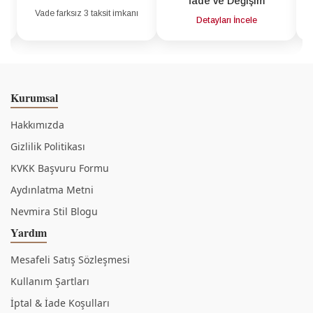
İade ve Değişim
Vade farksız 3 taksit imkanı
a
Detayları İncele
Kurumsal
Hakkımızda
Gizlilik Politikası
KVKK Başvuru Formu
Aydınlatma Metni
Nevmira Stil Blogu
Yardım
Mesafeli Satış Sözleşmesi
Kullanım Şartları
İptal & İade Koşulları