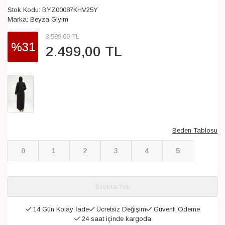
Stok Kodu:
BYZ00087KHV25Y
Marka:
Beyza Giyim
3.599
,
00
TL
%31
2.499
,
00
TL
Beden Tablosu
0
1
2
3
4
5
Stokta Yok
14 Gün Kolay İade
Ücretsiz Değişim
Güvenli Ödeme
24 saat içinde kargoda