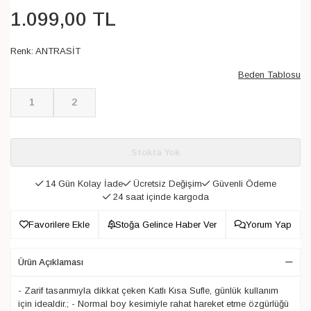
1.099
,
00
TL
Renk:
ANTRASİT
Beden Tablosu
1
2
Stokta Yok
14 Gün Kolay İade
Ücretsiz Değişim
Güvenli Ödeme
24 saat içinde kargoda
Favorilere Ekle
Stoğa Gelince Haber Ver
Yorum Yap
Ürün Açıklaması
- Zarif tasarımıyla dikkat çeken Katlı Kısa Sufle, günlük kullanım
için idealdir.; - Normal boy kesimiyle rahat hareket etme özgürlüğü