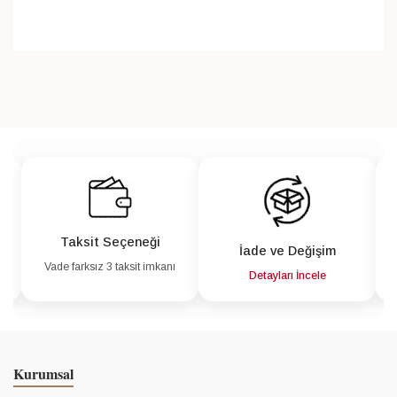
Taksit Seçeneği
İade ve Değişim
Vade farksız 3 taksit imkanı
a
Detayları İncele
Kurumsal