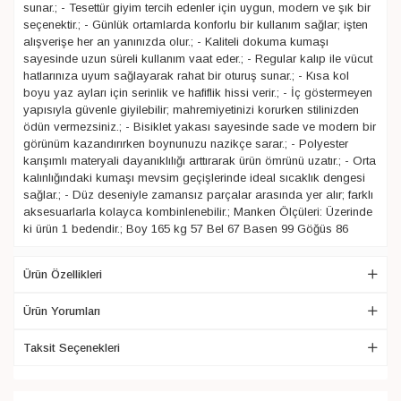
sunar.; - Tesettür giyim tercih edenler için uygun, modern ve şık bir
seçenektir.; - Günlük ortamlarda konforlu bir kullanım sağlar; işten
alışverişe her an yanınızda olur.; - Kaliteli dokuma kumaşı
sayesinde uzun süreli kullanım vaat eder.; - Regular kalıp ile vücut
hatlarınıza uyum sağlayarak rahat bir oturuş sunar.; - Kısa kol
boyu yaz ayları için serinlik ve hafiflik hissi verir.; - İç göstermeyen
yapısıyla güvenle giyilebilir; mahremiyetinizi korurken stilinizden
ödün vermezsiniz.; - Bisiklet yakası sayesinde sade ve modern bir
görünüm kazandırırken boynunuzu nazikçe sarar.; - Polyester
karışımlı materyali dayanıklılığı arttırarak ürün ömrünü uzatır.; - Orta
kalınlığındaki kumaşı mevsim geçişlerinde ideal sıcaklık dengesi
sağlar.; - Düz deseniyle zamansız parçalar arasında yer alır; farklı
aksesuarlarla kolayca kombinlenebilir.; Manken Ölçüleri: Üzerinde
ki ürün 1 bedendir.; Boy 165 kg 57 Bel 67 Basen 99 Göğüs 86
Ürün Özellikleri
Ürün Yorumları
Taksit Seçenekleri