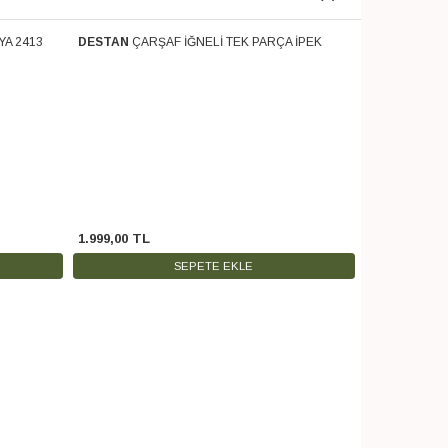
YA 2413
DESTAN
ÇARŞAF İĞNELİ TEK PARÇA İPEK
NAZLIM
TEK
Ücretsiz Kargo
Ücretsiz Karg
NAMAZ ELBİS
1.999
,
00
TL
399
,
00
TL
SEPETE EKLE