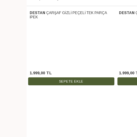
 PARÇA SOFT
DESTAN
ÇARŞAF GİZLİ PEÇELİ TEK PARÇA
DESTAN
Ücretsiz Kargo
Ücretsiz 
İPEK
1.999
,
00
TL
1.999
,
00
SEPETE EKLE