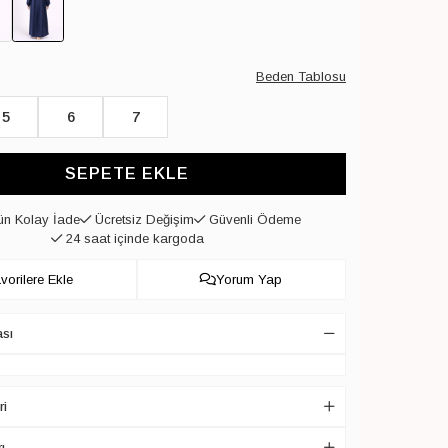
Beden Tablosu
5
6
7
SEPETE EKLE
n Kolay İade
Ücretsiz Değişim
Güvenli Ödeme
24 saat içinde kargoda
vorilere Ekle
Yorum Yap
ası
ri
ı