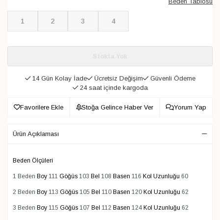
Beden Tablosu
1
2
3
4
Stokta Yok
14 Gün Kolay İade
Ücretsiz Değişim
Güvenli Ödeme
24 saat içinde kargoda
Favorilere Ekle
Stoğa Gelince Haber Ver
Yorum Yap
Ürün Açıklaması
Beden Ölçüleri
1 Beden
Boy
111
Göğüs
103
Bel
108
Basen
116
Kol Uzunluğu
60
2 Beden
Boy
113
Göğüs
105
Bel
110
Basen
120
Kol Uzunluğu
62
3 Beden
Boy
115
Göğüs
107
Bel
112
Basen
124
Kol Uzunluğu
62