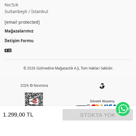
No:5/A
Sultanbeyli / İstanbul
[email protected]
Mağazalarımız
İletişim Formu
© 2026 Gülmedine Mağazacılık A.Ş. Tüm Hakları Saklıdır.
2026 © Nevmira
Güvenli Alışveriş
BİZE
1.299
,
00
TL
STOKTA YOK