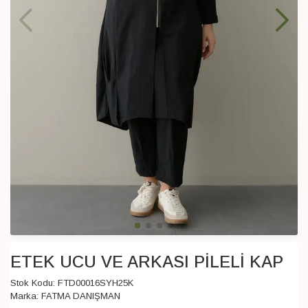
ETEK UCU VE ARKASI PİLELİ KAP
Stok Kodu:
FTD00016SYH25K
Marka:
FATMA DANIŞMAN