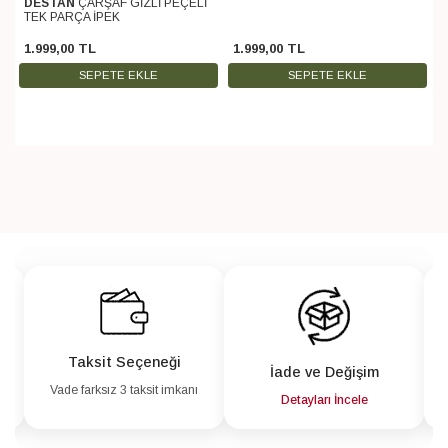
DESTAN
ÇARŞAF GİZLİ PEÇELİ
TEK PARÇA İPEK
1.999
,
00
TL
1.999
,
00
TL
SEPETE EKLE
SEPETE EKLE
Taksit Seçeneği
İade ve Değişim
Vade farksız 3 taksit imkanı
a
Detayları İncele