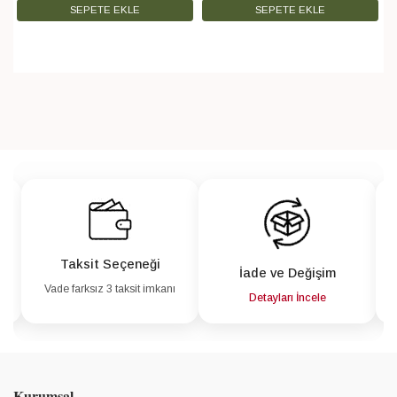
SEPETE EKLE
SEPETE EKLE
Taksit Seçeneği
İade ve Değişim
Vade farksız 3 taksit imkanı
a
Detayları İncele
Kurumsal