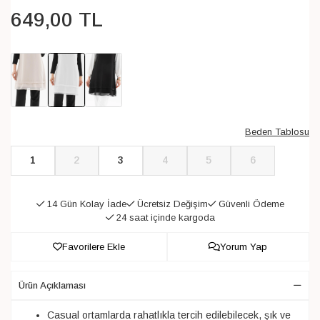
649
,
00
TL
Beden Tablosu
1
2
3
4
5
6
14 Gün Kolay İade
Ücretsiz Değişim
Güvenli Ödeme
24 saat içinde kargoda
Favorilere Ekle
Yorum Yap
Ürün Açıklaması
Casual ortamlarda rahatlıkla tercih edilebilecek, şık ve