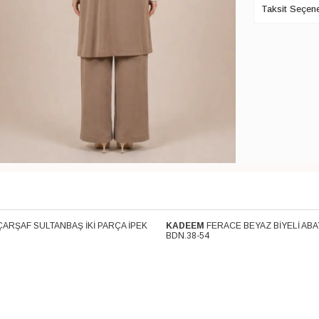
Taksit Seçene
ÇARŞAF SULTANBAŞ İKİ PARÇA İPEK
KADEEM
FERACE BEYAZ BİYELİ ABA
Kargo
Ücretsiz Kargo
BDN.38-54