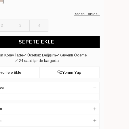
Beden Tablosu
2
3
4
SEPETE EKLE
n Kolay İade
Ücretsiz Değişim
Güvenli Ödeme
24 saat içinde kargoda
vorilere Ekle
Yorum Yap
ası
ri
ı