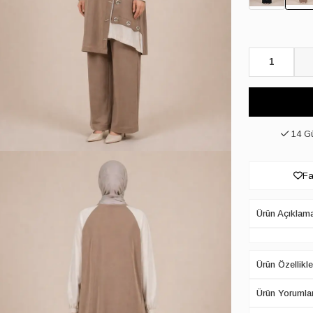
1
14 Gü
Fa
Ürün Açıklam
Ürün Özellikle
Ürün Yorumlar