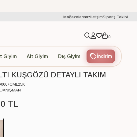
Mağazalarımız
İletişim
Sipariş Takibi
0
İndirim
t Giyim
Alt Giyim
Dış Giyim
LTI KUŞGÖZÜ DETAYLI TAKIM
D0007CML25K
 DANIŞMAN
00
TL