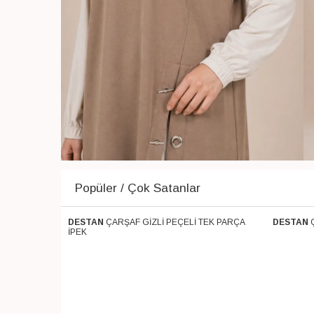
Popüler / Çok Satanlar
 PARÇA SOFT
DESTAN
ÇARŞAF GİZLİ PEÇELİ TEK PARÇA
DESTAN
Ücretsiz Kargo
Ücretsiz 
İPEK