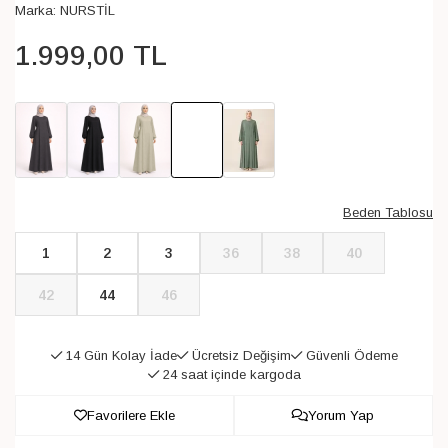
Marka:
NURSTİL
1.999
,
00
TL
Beden Tablosu
1
2
3
36
38
40
42
44
46
14 Gün Kolay İade
Ücretsiz Değişim
Güvenli Ödeme
24 saat içinde kargoda
Favorilere Ekle
Yorum Yap