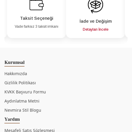
Taksit Seçeneği
İade ve Değişim
Vade farksız 3 taksit imkanı
a
Detayları İncele
Kurumsal
Hakkımızda
Gizlilik Politikası
KVKK Başvuru Formu
Aydınlatma Metni
Nevmira Stil Blogu
Yardım
Mesafeli Satış Sözleşmesi