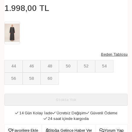
1.998
,
00
TL
Beden Tablosu
44
46
48
50
52
54
56
58
60
Stokta Yok
14 Gün Kolay İade
Ücretsiz Değişim
Güvenli Ödeme
24 saat içinde kargoda
Favorilere Ekle
Stoğa Gelince Haber Ver
Yorum Yap