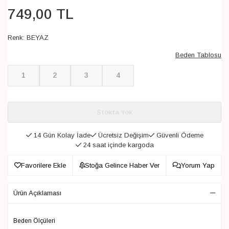
749
,
00
TL
Renk:
BEYAZ
Beden Tablosu
1
2
3
4
Stokta Yok
14 Gün Kolay İade
Ücretsiz Değişim
Güvenli Ödeme
24 saat içinde kargoda
Favorilere Ekle
Stoğa Gelince Haber Ver
Yorum Yap
Ürün Açıklaması
Beden Ölçüleri